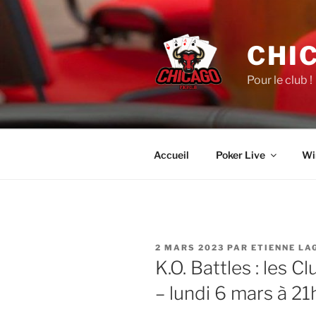
Aller
au
contenu
CHI
principal
Pour le club !
Accueil
Poker Live
Wi
PUBLIÉ
2 MARS 2023
PAR
ETIENNE LA
LE
K.O. Battles : les C
– lundi 6 mars à 21