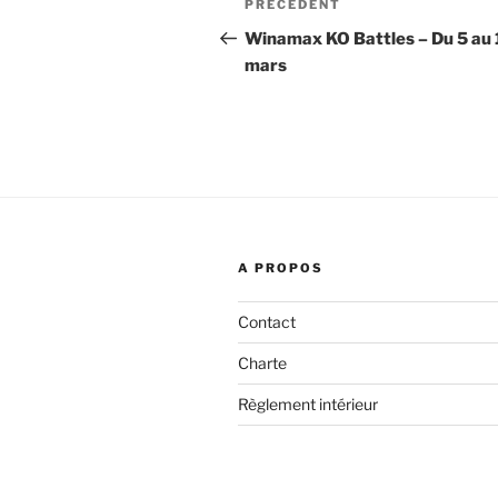
Article
PRÉCÉDENT
de
précédent
Winamax KO Battles – Du 5 au 
mars
l’article
A PROPOS
Contact
Charte
Règlement intérieur