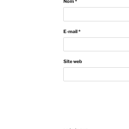
Nom
*
E-mail
*
Site web
Navigation