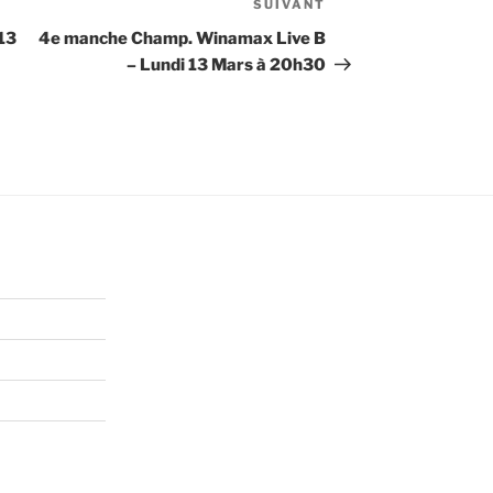
SUIVANT
Article
suivant
13
4e manche Champ. Winamax Live B
– Lundi 13 Mars à 20h30