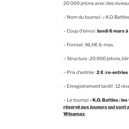
20 000 jetons avec des niveau
– Nom du tournoi : « K.O. Battles
– Coup d’envoi :
lundi 6 mars à
– Format : NLHE 6-max.
– Structure : 20 000 jetons, bl
– Prix d’entrée :
2 €
(
re-entries 
– Enregistrement tardif : 12 niv
– Le tournoi «
K.O. Battles : le
réservé aux joueurs qui sont a
Winamax
.