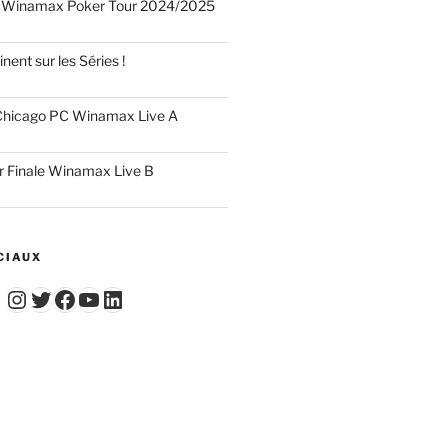
 Winamax Poker Tour 2024/2025
nent sur les Séries !
hicago PC Winamax Live A
r Finale Winamax Live B
CIAUX
Instagram
Twitter
Facebook
YouTube - Vidéos du Chicago Poker Club
LinkedIn