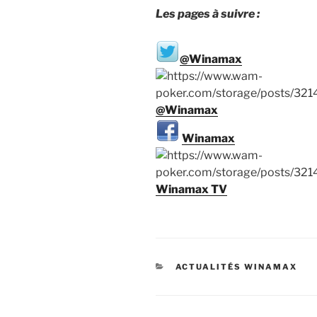
Les pages à suivre :
@Winamax
@Winamax
Winamax
Winamax TV
CATÉGORIES
ACTUALITÉS WINAMAX