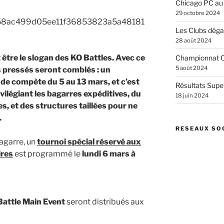
Chicago PC au
29 octobre 2024
Les Clubs dégai
28 août 2024
ait être le slogan des KO Battles. Avec ce
Championnat C
5 août 2024
s pressés seront comblés : un
 de compète du 5 au 13 mars, et c’est
Résultats Supe
vilégiant les bagarres expéditives, du
18 juin 2024
s, et des structures taillées pour ne
.
RESEAUX SO
bagarre, un
tournoi spécial réservé aux
ires
est programmé le
lundi 6 mars à
 Battle Main Event
seront distribués aux