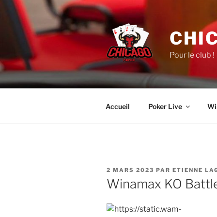
Aller
au
contenu
CHI
principal
Pour le club !
Accueil
Poker Live
Wi
PUBLIÉ
2 MARS 2023
PAR
ETIENNE LA
LE
Winamax KO Battle