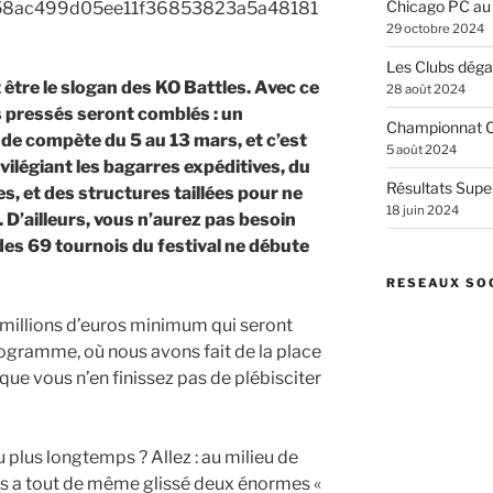
Chicago PC au
29 octobre 2024
Les Clubs dégai
ait être le slogan des KO Battles. Avec ce
28 août 2024
s pressés seront comblés : un
Championnat C
 de compète du 5 au 13 mars, et c’est
5 août 2024
vilégiant les bagarres expéditives, du
Résultats Supe
s, et des structures taillées pour ne
18 juin 2024
. D’ailleurs, vous n’aurez pas besoin
 des 69 tournois du festival ne débute
RESEAUX SO
 millions d’euros minimum qui seront
rogramme, où nous avons fait de la place
que vous n’en finissez pas de plébisciter
 plus longtemps ? Allez : au milieu de
ous a tout de même glissé deux énormes «