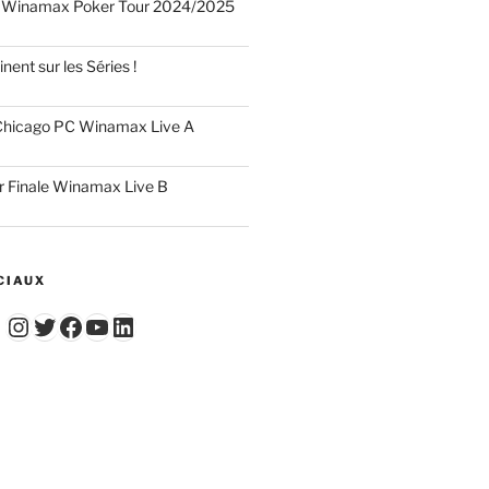
 Winamax Poker Tour 2024/2025
nent sur les Séries !
hicago PC Winamax Live A
r Finale Winamax Live B
CIAUX
Instagram
Twitter
Facebook
YouTube - Vidéos du Chicago Poker Club
LinkedIn