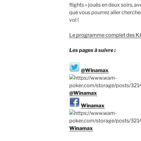
flights » joués en deux soirs, a
que vous pourrez aller chercher
vol !
Le programme complet des K.O
Les pages à suivre :
@Winamax
@Winamax
Winamax
Winamax