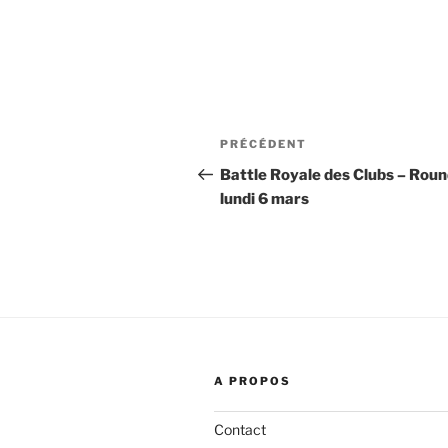
Navigation
Article
PRÉCÉDENT
de
précédent
Battle Royale des Clubs – Round
lundi 6 mars
l’article
A PROPOS
Contact