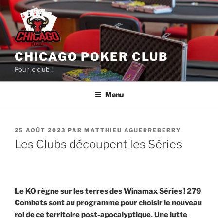
Aller
au
contenu
principal
CHICAGO POKER CLUB
Pour le club !
Menu
PUBLIÉ
25 AOÛT 2023
PAR
MATTHIEU AGUERREBERRY
LE
Les Clubs découpent les Séries
Le KO règne sur les terres des Winamax Séries ! 279
Combats sont au programme pour choisir le nouveau
roi de ce territoire post-apocalyptique. Une lutte