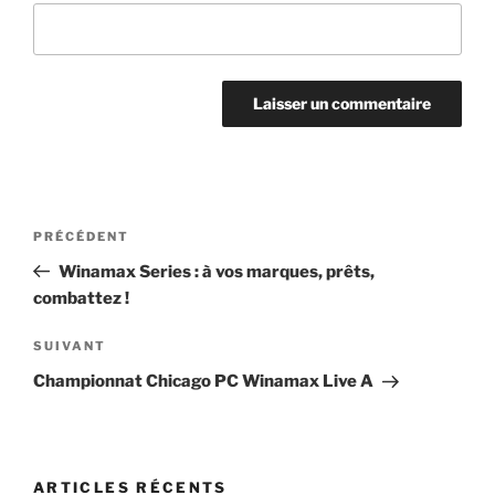
Navigation
Article
PRÉCÉDENT
de
précédent
Winamax Series : à vos marques, prêts,
l’article
combattez !
Article
SUIVANT
suivant
Championnat Chicago PC Winamax Live A
ARTICLES RÉCENTS