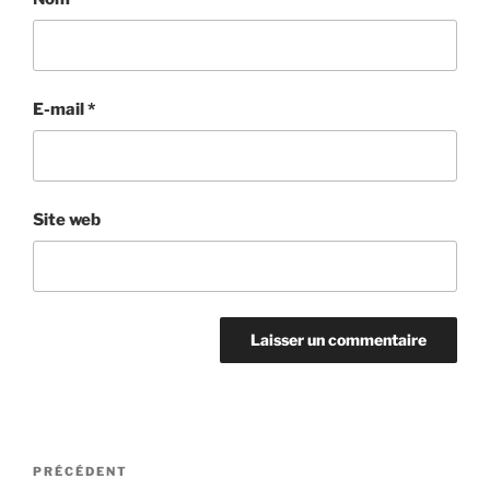
E-mail
*
Site web
Navigation
Article
PRÉCÉDENT
de