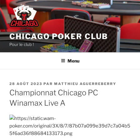
Aller
au
contenu
principal
CHICAGO POKER CLUB
Pour le club !
Menu
PUBLIÉ
28 AOÛT 2023
PAR
MATTHIEU AGUERREBERRY
LE
Championnat Chicago PC
Winamax Live A