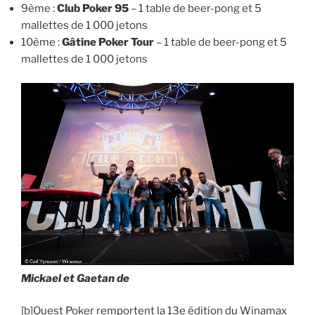
9ème :
Club Poker 95
– 1 table de beer-pong et 5
mallettes de 1 000 jetons
10ème :
Gâtine Poker Tour
– 1 table de beer-pong et 5
mallettes de 1 000 jetons
Mickael et Gaetan de
[b]Ouest Poker remportent la 13e édition du Winamax