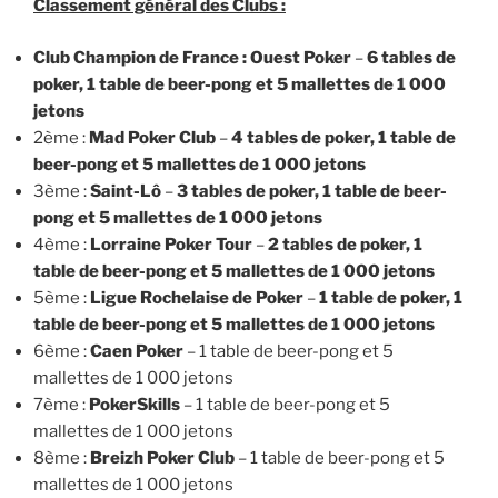
Classement général des Clubs :
Club Champion de France : Ouest Poker
–
6 tables de
poker, 1 table de beer-pong et 5 mallettes de 1 000
jetons
2ème :
Mad Poker Club
–
4 tables de poker, 1 table de
beer-pong et 5 mallettes de 1 000 jetons
3ème :
Saint-Lô
–
3 tables de poker, 1 table de beer-
pong et 5 mallettes de 1 000 jetons
4ème :
Lorraine Poker Tour
–
2 tables de poker, 1
table de beer-pong et 5 mallettes de 1 000 jetons
5ème :
Ligue Rochelaise de Poker
–
1 table de poker, 1
table de beer-pong et 5 mallettes de 1 000 jetons
6ème :
Caen Poker
– 1 table de beer-pong et 5
mallettes de 1 000 jetons
7ème :
PokerSkills
– 1 table de beer-pong et 5
mallettes de 1 000 jetons
8ème :
Breizh Poker Club
– 1 table de beer-pong et 5
mallettes de 1 000 jetons