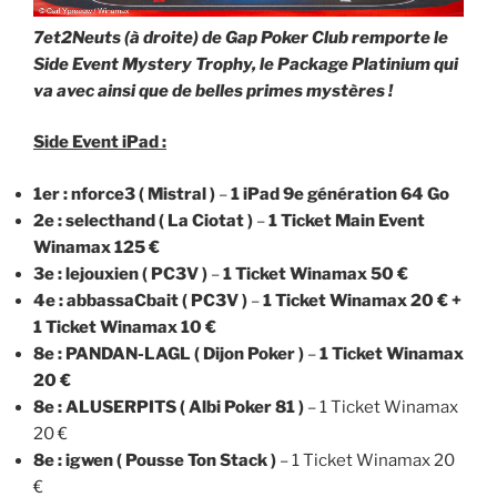
7et2Neuts (à droite) de Gap Poker Club remporte le
Side Event Mystery Trophy, le Package Platinium qui
va avec ainsi que de belles primes mystères !
Side Event iPad :
1er : nforce3 ( Mistral )
–
1 iPad 9e génération 64 Go
2e : selecthand ( La Ciotat )
–
1 Ticket Main Event
Winamax 125 €
3e : lejouxien ( PC3V )
–
1 Ticket Winamax 50 €
4e : abbassaCbait ( PC3V )
–
1 Ticket Winamax 20 € +
1 Ticket Winamax 10 €
8e : PANDAN-LAGL ( Dijon Poker )
–
1 Ticket Winamax
20 €
8e : ALUSERPITS ( Albi Poker 81 )
– 1 Ticket Winamax
20 €
8e : igwen ( Pousse Ton Stack )
– 1 Ticket Winamax 20
€