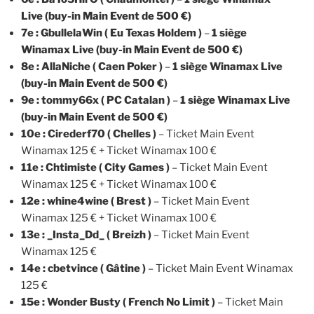
Live (buy-in Main Event de 500 €)
7e : GbullelaWin ( Eu Texas Holdem )
–
1 siège
Winamax Live (buy-in Main Event de 500 €)
8e : AllaNiche ( Caen Poker )
–
1 siège Winamax Live
(buy-in Main Event de 500 €)
9e : tommy66x ( PC Catalan )
–
1 siège Winamax Live
(buy-in Main Event de 500 €)
10e : Cirederf70 ( Chelles )
– Ticket Main Event
Winamax 125 € + Ticket Winamax 100 €
11e : Chtimiste ( City Games )
– Ticket Main Event
Winamax 125 € + Ticket Winamax 100 €
12e : whine4wine ( Brest )
– Ticket Main Event
Winamax 125 € + Ticket Winamax 100 €
13e : _Insta_Dd_ ( Breizh )
– Ticket Main Event
Winamax 125 €
14e : cbetvince ( Gâtine )
– Ticket Main Event Winamax
125 €
15e : Wonder Busty ( French No Limit )
– Ticket Main