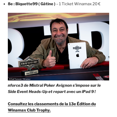
8e : Biquette99 ( Gâtine )
– 1 Ticket Winamax 20 €
nforce3 de Mistral Poker Avignon s’impose sur le
Side Event Heads-Up et repart avec un iPad 9 !
Consultez les classements de la 13e Édition du
Winamax Club Trophy.