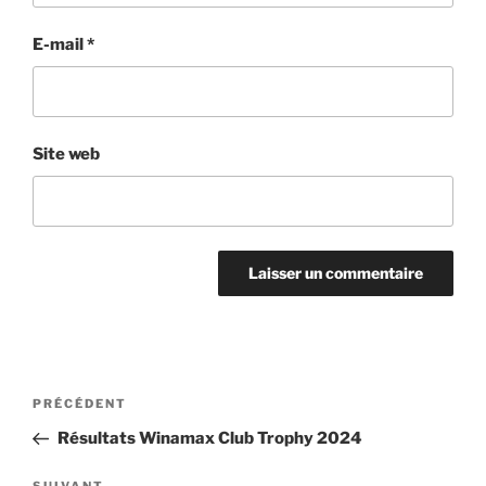
E-mail
*
Site web
Navigation
Article
PRÉCÉDENT
de
précédent
Résultats Winamax Club Trophy 2024
l’article
SUIVANT