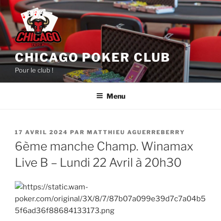
Aller
au
contenu
principal
CHICAGO POKER CLUB
Pour le club !
Menu
PUBLIÉ
17 AVRIL 2024
PAR
MATTHIEU AGUERREBERRY
LE
6ème manche Champ. Winamax
Live B – Lundi 22 Avril à 20h30