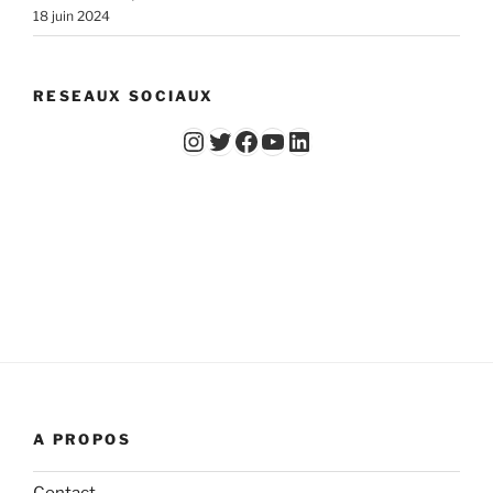
18 juin 2024
RESEAUX SOCIAUX
Instagram
Twitter
Facebook
YouTube - Vidéos du Chicago Poker Club
LinkedIn
A PROPOS