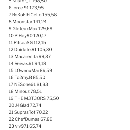
5 Mister_T 198,50
6 lorce.91 173,95
7 RoKoElFiCeLo 155,58
8 Moonstar 141,24
9 GleJeuxMax 129,69
10 PiHey90 120,17
11 PitseaSG 112,15
12 Doidefe.91 105,30
13 Macarenita 99,37
14 Reivax.91 94,18
15 LOwenuMai 89,59
16 To2my.B 85,50
17 NESone91 81,83
18 Minouz 78,51
19 THE M3T3ORS 75,50
20 J4Glad 72,74
21 SuprasTof 70,22
22 ChefDumas 67,89
23 viv971 65,74