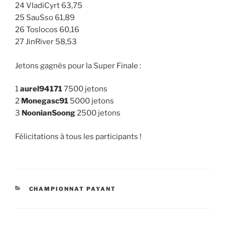
24 VladiCyrt 63,75
25 SauSso 61,89
26 Toslocos 60,16
27 JinRiver 58,53
Jetons gagnés pour la Super Finale :
1
aurel94171
7500 jetons
2
Monegasc91
5000 jetons
3
NoonianSoong
2500 jetons
Félicitations à tous les participants !
CATÉGORIES
CHAMPIONNAT PAYANT