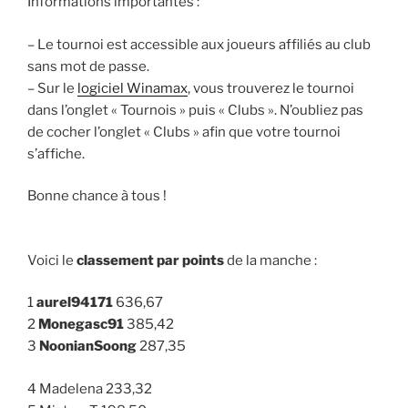
Informations importantes :
– Le tournoi est accessible aux joueurs affiliés au club
sans mot de passe.
– Sur le
logiciel Winamax
, vous trouverez le tournoi
dans l’onglet « Tournois » puis « Clubs ». N’oubliez pas
de cocher l’onglet « Clubs » afin que votre tournoi
s’affiche.
Bonne chance à tous !
Voici le
classement par points
de la manche :
1
aurel94171
636,67
2
Monegasc91
385,42
3
NoonianSoong
287,35
4 Madelena 233,32