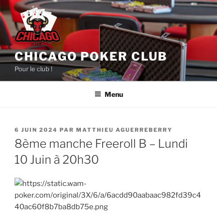
Aller
au
contenu
principal
CHICAGO POKER CLUB
Pour le club !
Menu
PUBLIÉ
6 JUIN 2024
PAR
MATTHIEU AGUERREBERRY
LE
8ème manche Freeroll B – Lundi
10 Juin à 20h30