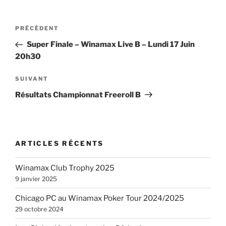
Navigation
Article
PRÉCÉDENT
de
précédent
Super Finale – Winamax Live B – Lundi 17 Juin
l’article
20h30
Article
SUIVANT
suivant
Résultats Championnat Freeroll B
ARTICLES RÉCENTS
Winamax Club Trophy 2025
9 janvier 2025
Chicago PC au Winamax Poker Tour 2024/2025
29 octobre 2024