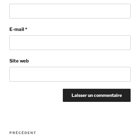
E-mail
*
Site web
Navigation
Article
PRÉCÉDENT
de