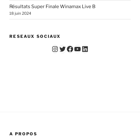
Résultats Super Finale Winamax Live B
18 juin 2024
RESEAUX SOCIAUX
Instagram
Twitter
Facebook
YouTube - Vidéos du Chicago Poker Club
LinkedIn
A PROPOS