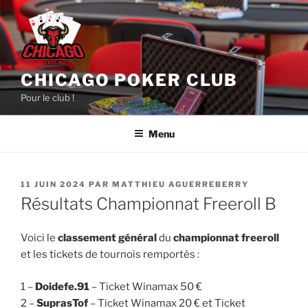
Aller
au
contenu
principal
CHICAGO POKER CLUB
Pour le club !
Menu
PUBLIÉ
11 JUIN 2024
PAR
MATTHIEU AGUERREBERRY
LE
Résultats Championnat Freeroll B
Voici le
classement général
du
championnat freeroll
et les tickets de tournois remportés :
1 –
Doidefe.91
– Ticket Winamax 50 €
2 –
SuprasTof
– Ticket Winamax 20 € et Ticket