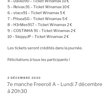
4 – Davko90 – Ticket Winamax 10 €
5 – Reivax.91 – Ticket Winamax 10 €
6 – staco91 – Ticket Winamax 5 €
7 – PitseaSG – Ticket Winamax 5 €
8 – H3rMes917 – Ticket Winamax 2 €
9 – COSTINHA 91 – Ticket Winamax 2 €
10 – SkippyJP – Ticket Winamax 2 €
Les tickets seront crédités dans la journée.
Félicitations à tous les participants !
PUBLIÉ
2 DÉCEMBRE 2020
LE
7e manche Freeroll A – Lundi 7 décembre
à 20h30