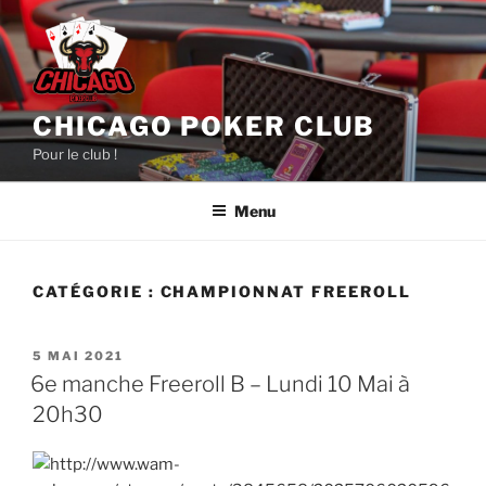
Aller
au
contenu
principal
CHICAGO POKER CLUB
Pour le club !
Menu
CATÉGORIE :
CHAMPIONNAT FREEROLL
PUBLIÉ
5 MAI 2021
LE
6e manche Freeroll B – Lundi 10 Mai à
20h30