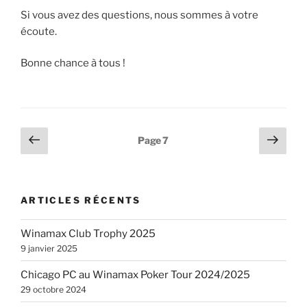
Si vous avez des questions, nous sommes à votre
écoute.
Bonne chance à tous !
Pagination
Page
Page
Page
7
précédente
suiv
des
publications
ARTICLES RÉCENTS
Winamax Club Trophy 2025
9 janvier 2025
Chicago PC au Winamax Poker Tour 2024/2025
29 octobre 2024